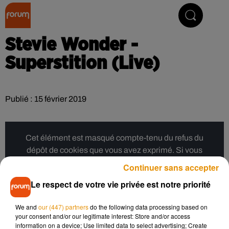
Collector Radio
Stevie Wonder -
Superstition (Live)
Publié : 15 février 2019
Cet élément est masqué compte-tenu du refus du
dépôt de cookies que vous avez exprimé. Si vous
souhaitez l'afficher, merci de nous donner votre accord
Continuer sans accepter
en cliquant sur le bouton ci-dessous.
Le respect de votre vie privée est notre priorité
Afficher l'élément
We and
our (447) partners
do the following data processing based on
your consent and/or our legitimate interest: Store and/or access
information on a device; Use limited data to select advertising; Create