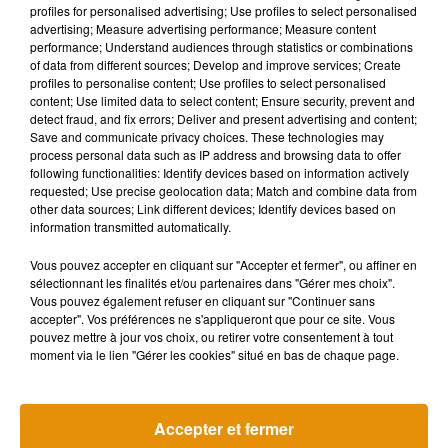
Musique
profiles for personalised advertising; Use profiles to select personalised
advertising; Measure advertising performance; Measure content
performance; Understand audiences through statistics or combinations
of data from different sources; Develop and improve services; Create
profiles to personalise content; Use profiles to select personalised
content; Use limited data to select content; Ensure security, prevent and
detect fraud, and fix errors; Deliver and present advertising and content;
Save and communicate privacy choices. These technologies may
process personal data such as IP address and browsing data to offer
following functionalities: Identify devices based on information actively
requested; Use precise geolocation data; Match and combine data from
other data sources; Link different devices; Identify devices based on
information transmitted automatically.
Vous pouvez accepter en cliquant sur "Accepter et fermer", ou affiner en
sélectionnant les finalités et/ou partenaires dans "Gérer mes choix".
Vous pouvez également refuser en cliquant sur "Continuer sans
accepter". Vos préférences ne s'appliqueront que pour ce site. Vous
pouvez mettre à jour vos choix, ou retirer votre consentement à tout
Pomme emprunte le décor de
La version réé
moment via le lien "Gérer les cookies" situé en bas de chaque page.
l’émission « Loups Garous » pour
Day » interpré
6 août 2026
son...
6 août 2026
+ DE MUSIQUE
Accepter et fermer