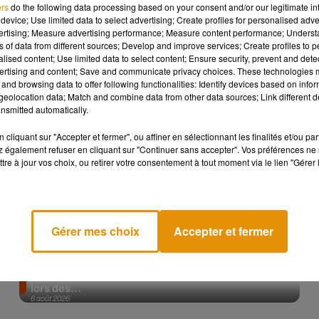
ers
do the following data processing based on your consent and/or our legitimate int
device; Use limited data to select advertising; Create profiles for personalised adver
Afficher l'élément
vertising; Measure advertising performance; Measure content performance; Unders
ns of data from different sources; Develop and improve services; Create profiles to 
alised content; Use limited data to select content; Ensure security, prevent and detect
ertising and content; Save and communicate privacy choices. These technologies
and browsing data to offer following functionalities: Identify devices based on infor
eolocation data; Match and combine data from other data sources; Link different de
nsmitted automatically.
cliquant sur "Accepter et fermer", ou affiner en sélectionnant les finalités et/ou pa
 également refuser en cliquant sur "Continuer sans accepter". Vos préférences ne 
tre à jour vos choix, ou retirer votre consentement à tout moment via le lien "Gérer 
Gérer mes choix
Accepter et fermer
La version réécrite de « Beautiful Day » interprétée
lors des...
6 août 2026