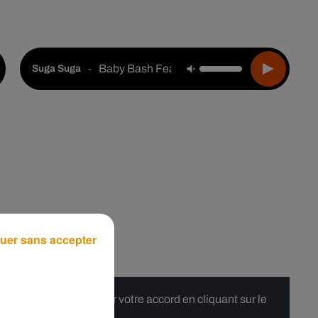
Live :
Choisir une ville
Webradios
Podcasts
Baby Bash Feat. Frankie J.
-
Suga Suga
uer sans accepter
 merci de nous donner votre accord en cliquant sur le