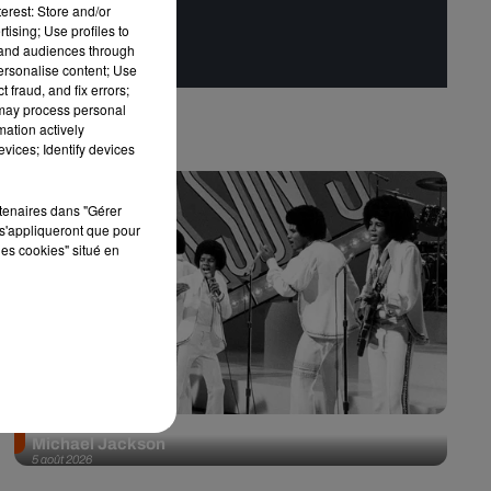
erest: Store and/or
tising; Use profiles to
tand audiences through
personalise content; Use
 fraud, and fix errors;
 may process personal
mation actively
vices; Identify devices
rtenaires dans "Gérer
s'appliqueront que pour
les cookies" situé en
Après le film, bientôt une docu-série sur le père de
Michael Jackson
5 août 2026