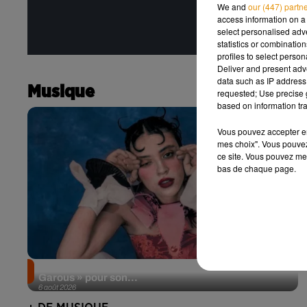
We and
our (447) partn
access information on a 
select personalised ad
statistics or combinatio
profiles to select person
Deliver and present adv
data such as IP address 
Musique
requested; Use precise g
based on information tra
Vous pouvez accepter en 
mes choix". Vous pouvez
ce site. Vous pouvez met
bas de chaque page.
Pomme emprunte le décor de l’émission « Loups
Garous » pour son...
6 août 2026