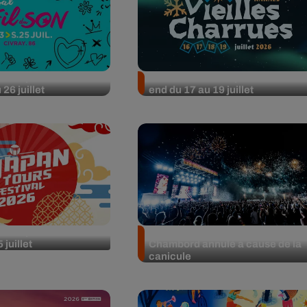
rties pour ce week-
Nos idées sorties pour le week-
26 juillet
end du 17 au 19 juillet
rties pour le week-
Le concert d'Orelsan à
 juillet
Chambord annulé à cause de la
canicule