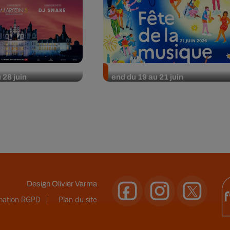
rties pour le week-
Nos idées sorties pour le week-
 28 juin
end du 19 au 21 juin
Design
Olivier Varma
rmation RGPD
Plan du site