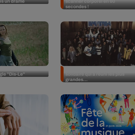
ès un drame
scanner corporel en 60
secondes !
le le clip de son
"We Are The World" : le tube
gle "Dis-Le"
solidaire qui a réuni les plus
grandes...