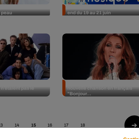
pour prévenir le
Nos idées sorties pour le week-
a peau
end du 19 au 21 juin
e For You" : The
Céline Dion prépare une
n’étaient pas le
nouvelle chanson en français
"Bonjour...
13
14
15
16
17
18