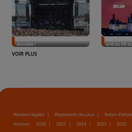
L'édition 2026 de Solidays est
Nos idées so
annulée !
end du 26 au
VOIR PLUS
Mentions légales
Règlements des jeux
Notice d’info
Archives
2026
2025
2024
2023
2022