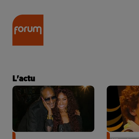
RADIO
ACTU
PODCA
L'actu
Chaka Khan annonce l’album
"Relax, Take