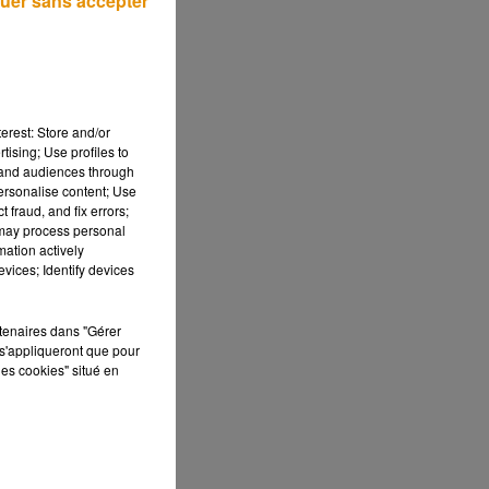
uer sans accepter
erest: Store and/or
tising; Use profiles to
tand audiences through
personalise content; Use
 fraud, and fix errors;
 may process personal
mation actively
vices; Identify devices
rtenaires dans "Gérer
s'appliqueront que pour
les cookies" situé en