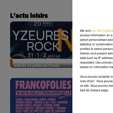
L'actu loisirs
We and
our (447) partn
access information on a 
select personalised ad
statistics or combinatio
profiles to select person
Deliver and present adv
data such as IP address 
Nos idées sorties pour le week-
Nos idées so
requested; Use precise g
end du 31 juillet au 2 août
end du 24 au 
based on information tra
Vous pouvez accepter en 
mes choix". Vous pouvez
ce site. Vous pouvez met
bas de chaque page.