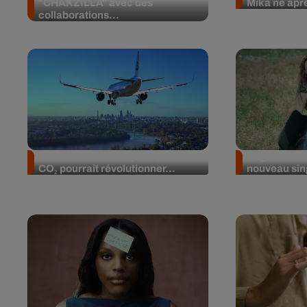
"CHAKZILLA" avec des
Mika né apr
collaborations...
Un carburant fabriqué à partir du
Angèle dévoi
CO₂ pourrait révolutionner...
nouveau sin