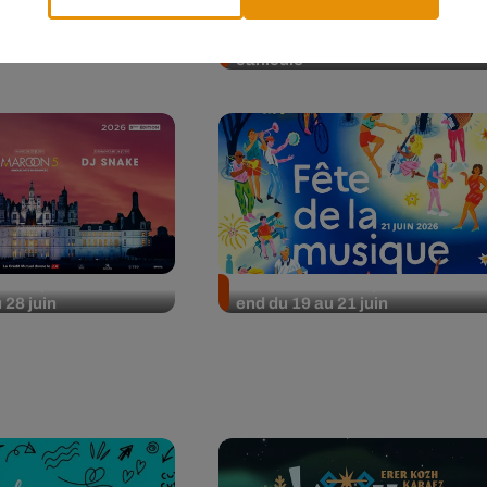
rties pour le week-
Le concert d'Orelsan à
 juillet
Chambord annulé à cause de la
canicule
rties pour le week-
Nos idées sorties pour le week-
 28 juin
end du 19 au 21 juin