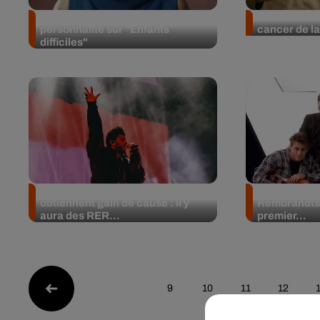
Mentissa assume enfin sa
Un bracelet 
personnalité sur "Enfants
cancer de l
difficiles"
Les fans de The Weeknd
“I’ll be ther
obtiennent gain de cause : il y
Rembrandts 
aura des RER...
premier...
9
10
11
12