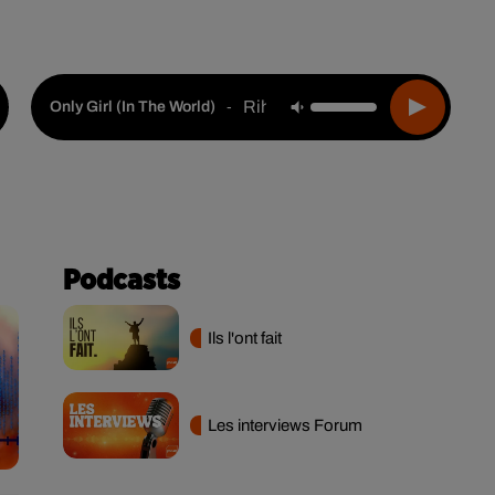
Live :
Choisir une ville
Webradios
Podcasts
Rihanna
-
Only Girl (in The World)
Podcasts
Ils l'ont fait
Les interviews Forum