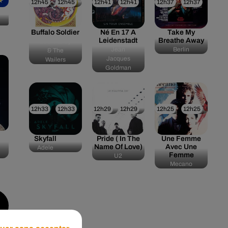
12h45
12h45
12h41
12h41
12h37
12h37
Buffalo Soldier
Né En 17 A
Take My
Leidenstadt
Breathe Away
Bob Marley
Jean
Berlin
& The
Jacques
Wailers
Goldman
12h33
12h33
12h29
12h29
12h25
12h25
Skyfall
Pride ( In The
Une Femme
Name Of Love)
Avec Une
Adele
Femme
U2
Mecano