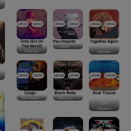
13h13
13h13
13h10
13h10
13h04
13h04
Only Girl (in
Peu Importe
Together Again
The World)
Zazie
Janet
Rihanna
Jackson
13h00
13h00
12h56
12h56
12h49
12h49
Cargo
Black Betty
Scar Tissue
Axel Bauer
Ram Jam
Red Hot
Chilli
Peppers