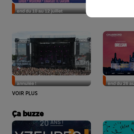
Nos idées sorties pour le week-
Nos idées so
end du 10 au 12 juillet
end du 3 au 5
L'édition 2026 de Solidays est
Nos idées so
annulée !
end du 26 au
VOIR PLUS
Ça buzze