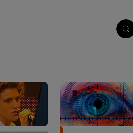
STS
JEUX
RÉGIE PUB
CONTACT
 It Easy": le tube de
Révolution médicale : un