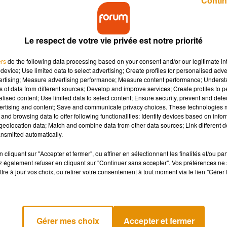
Contin
Le respect de votre vie privée est notre priorité
ers
do the following data processing based on your consent and/or our legitimate int
device; Use limited data to select advertising; Create profiles for personalised adver
vertising; Measure advertising performance; Measure content performance; Unders
ns of data from different sources; Develop and improve services; Create profiles to 
alised content; Use limited data to select content; Ensure security, prevent and detect
ertising and content; Save and communicate privacy choices. These technologies
and browsing data to offer following functionalities: Identify devices based on infor
rties pour ce week-
Nos idées sorties pour le week-
eolocation data; Match and combine data from other data sources; Link different de
26 juillet
end du 17 au 19 juillet
nsmitted automatically.
cliquant sur "Accepter et fermer", ou affiner en sélectionnant les finalités et/ou pa
 également refuser en cliquant sur "Continuer sans accepter". Vos préférences ne 
tre à jour vos choix, ou retirer votre consentement à tout moment via le lien "Gérer 
Gérer mes choix
Accepter et fermer