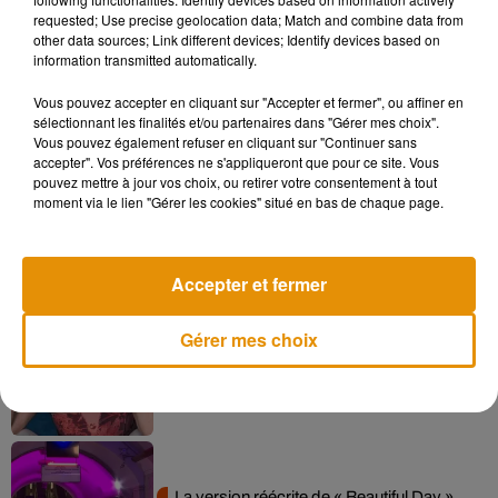
requested; Use precise geolocation data; Match and combine data from
other data sources; Link different devices; Identify devices based on
information transmitted automatically.
Vous pouvez accepter en cliquant sur "Accepter et fermer", ou affiner en
sélectionnant les finalités et/ou partenaires dans "Gérer mes choix".
Vous pouvez également refuser en cliquant sur "Continuer sans
accepter". Vos préférences ne s'appliqueront que pour ce site. Vous
pouvez mettre à jour vos choix, ou retirer votre consentement à tout
1
2
3
4
5
moment via le lien "Gérer les cookies" situé en bas de chaque page.
Musique
Accepter et fermer
Gérer mes choix
Pomme emprunte le décor de l’émission
« Loups Garous » pour son...
6 août 2026
La version réécrite de « Beautiful Day »