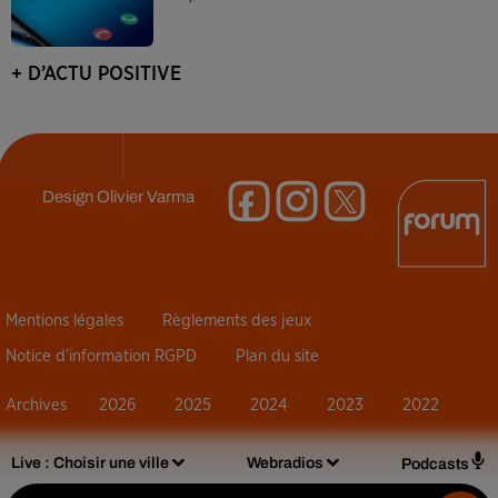
+ D’ACTU POSITIVE
Design
Olivier Varma
Mentions légales
Règlements des jeux
Notice d’information RGPD
Plan du site
Archives
2026
2025
2024
2023
2022
Live :
Choisir une ville
Webradios
Podcasts