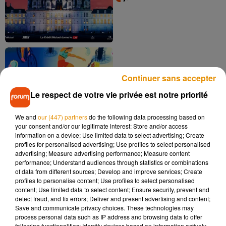
Continuer sans accepter
Nos idées sorties pour le
Le respect de votre vie privée est notre priorité
week-end du 19 au 21
juin
We and
our (447) partners
do the following data processing based on
your consent and/or our legitimate interest: Store and/or access
information on a device; Use limited data to select advertising; Create
profiles for personalised advertising; Use profiles to select personalised
advertising; Measure advertising performance; Measure content
performance; Understand audiences through statistics or combinations
of data from different sources; Develop and improve services; Create
profiles to personalise content; Use profiles to select personalised
content; Use limited data to select content; Ensure security, prevent and
detect fraud, and fix errors; Deliver and present advertising and content;
Nos idées sorties pour le
Save and communicate privacy choices. These technologies may
week-end du 12 au 14
process personal data such as IP address and browsing data to offer
juin
following functionalities: Identify devices based on information actively