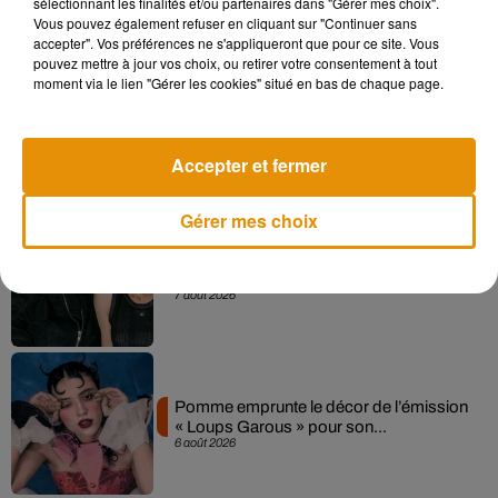
sélectionnant les finalités et/ou partenaires dans "Gérer mes choix".
Vous pouvez également refuser en cliquant sur "Continuer sans
Musique
accepter". Vos préférences ne s'appliqueront que pour ce site. Vous
pouvez mettre à jour vos choix, ou retirer votre consentement à tout
moment via le lien "Gérer les cookies" situé en bas de chaque page.
Madonna sort enfin le remix de « Love
Sensation » avec Kylie Minogue
7 août 2026
Accepter et fermer
Gérer mes choix
Angèle et Amélie Lens dévoilent leur
collaboration tant attendue
7 août 2026
Pomme emprunte le décor de l’émission
« Loups Garous » pour son...
6 août 2026