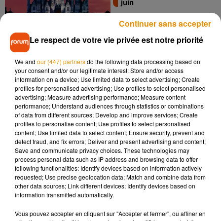
juin
Continuer sans accepter
Le respect de votre vie privée est notre priorité
We and
our (447) partners
do the following data processing based on
your consent and/or our legitimate interest: Store and/or access
information on a device; Use limited data to select advertising; Create
profiles for personalised advertising; Use profiles to select personalised
Nos idées sorties pour le
advertising; Measure advertising performance; Measure content
week-end du 19 au 21
performance; Understand audiences through statistics or combinations
juin
of data from different sources; Develop and improve services; Create
profiles to personalise content; Use profiles to select personalised
content; Use limited data to select content; Ensure security, prevent and
detect fraud, and fix errors; Deliver and present advertising and content;
Save and communicate privacy choices. These technologies may
process personal data such as IP address and browsing data to offer
following functionalities: Identify devices based on information actively
requested; Use precise geolocation data; Match and combine data from
other data sources; Link different devices; Identify devices based on
information transmitted automatically.
1
2
3
4
5
Vous pouvez accepter en cliquant sur "Accepter et fermer", ou affiner en