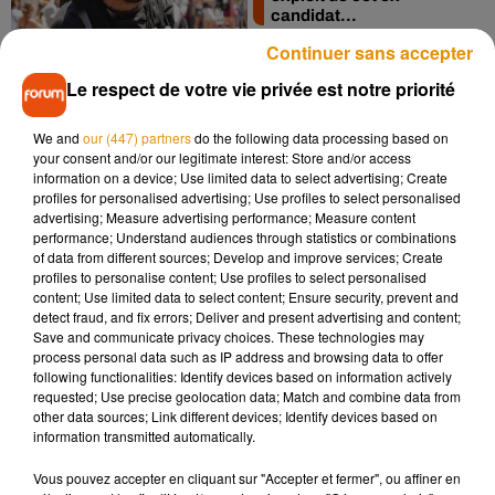
candidat...
Continuer sans accepter
Le respect de votre vie privée est notre priorité
We and
our (447) partners
do the following data processing based on
your consent and/or our legitimate interest: Store and/or access
information on a device; Use limited data to select advertising; Create
profiles for personalised advertising; Use profiles to select personalised
Ecouter de la musique
advertising; Measure advertising performance; Measure content
réduit le risque de
performance; Understand audiences through statistics or combinations
démence.
of data from different sources; Develop and improve services; Create
profiles to personalise content; Use profiles to select personalised
content; Use limited data to select content; Ensure security, prevent and
detect fraud, and fix errors; Deliver and present advertising and content;
Save and communicate privacy choices. These technologies may
process personal data such as IP address and browsing data to offer
following functionalities: Identify devices based on information actively
requested; Use precise geolocation data; Match and combine data from
other data sources; Link different devices; Identify devices based on
information transmitted automatically.
7
8
9
10
11
12
13
Vous pouvez accepter en cliquant sur "Accepter et fermer", ou affiner en