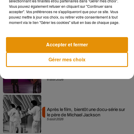
sélectionnant les finalités et/ou partenaires dans "Gérer mes choix".
Vous pouvez également refuser en cliquant sur "Continuer sans
Musique
accepter". Vos préférences ne s'appliqueront que pour ce site. Vous
pouvez mettre à jour vos choix, ou retirer votre consentement à tout
moment via le lien "Gérer les cookies" situé en bas de chaque page.
Pomme emprunte le décor de l’émission
« Loups Garous » pour son...
6 août 2026
Accepter et fermer
Gérer mes choix
La version réécrite de « Beautiful Day »
interprétée lors des...
6 août 2026
Après le film, bientôt une docu-série sur
le père de Michael Jackson
5 août 2026