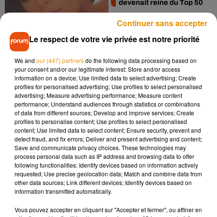
devenait reine du Top 50
Continuer sans accepter
Le respect de votre vie privée est notre priorité
We and
our (447) partners
do the following data processing based on
your consent and/or our legitimate interest: Store and/or access
information on a device; Use limited data to select advertising; Create
profiles for personalised advertising; Use profiles to select personalised
Lorie demande à ses
advertising; Measure advertising performance; Measure content
fans de ne plus la
performance; Understand audiences through statistics or combinations
toucher en concert
of data from different sources; Develop and improve services; Create
profiles to personalise content; Use profiles to select personalised
content; Use limited data to select content; Ensure security, prevent and
detect fraud, and fix errors; Deliver and present advertising and content;
Save and communicate privacy choices. These technologies may
process personal data such as IP address and browsing data to offer
following functionalities: Identify devices based on information actively
requested; Use precise geolocation data; Match and combine data from
other data sources; Link different devices; Identify devices based on
information transmitted automatically.
15
16
17
18
19
20
21
Vous pouvez accepter en cliquant sur "Accepter et fermer", ou affiner en