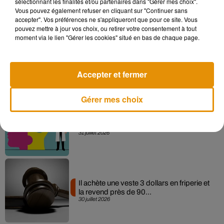
sélectionnant les finalités et/ou partenaires dans "Gérer mes choix".
Vous pouvez également refuser en cliquant sur "Continuer sans
Actu positive
accepter". Vos préférences ne s'appliqueront que pour ce site. Vous
pouvez mettre à jour vos choix, ou retirer votre consentement à tout
moment via le lien "Gérer les cookies" situé en bas de chaque page.
Des marmottes sur OnlyFans : la drôle
d’initiative de chercheurs...
31 juillet 2026
Accepter et fermer
Gérer mes choix
Alzheimer : des chercheurs japonais
ouvrent une nouvelle piste pour...
31 juillet 2026
Il achète une veste 3 dollars en friperie et
la revend près de 90...
30 juillet 2026