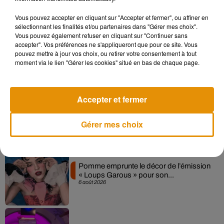
Vous pouvez accepter en cliquant sur "Accepter et fermer", ou affiner en
sélectionnant les finalités et/ou partenaires dans "Gérer mes choix".
Madonna sort enfin le remix de « Love
Vous pouvez également refuser en cliquant sur "Continuer sans
Sensation » avec Kylie Minogue
accepter". Vos préférences ne s'appliqueront que pour ce site. Vous
7 août 2026
pouvez mettre à jour vos choix, ou retirer votre consentement à tout
moment via le lien "Gérer les cookies" situé en bas de chaque page.
Accepter et fermer
Angèle et Amélie Lens dévoilent leur
collaboration tant attendue
7 août 2026
Gérer mes choix
Pomme emprunte le décor de l’émission
« Loups Garous » pour son...
6 août 2026