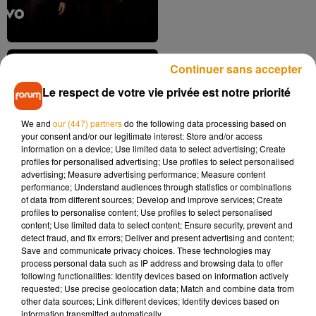
Continuer sans accepter
Le respect de votre vie privée est notre priorité
Elton John - Sacrifice
We and
our (447) partners
do the following data processing based on
2 mai 2019
your consent and/or our legitimate interest: Store and/or access
information on a device; Use limited data to select advertising; Create
profiles for personalised advertising; Use profiles to select personalised
advertising; Measure advertising performance; Measure content
performance; Understand audiences through statistics or combinations
of data from different sources; Develop and improve services; Create
profiles to personalise content; Use profiles to select personalised
content; Use limited data to select content; Ensure security, prevent and
detect fraud, and fix errors; Deliver and present advertising and content;
Save and communicate privacy choices. These technologies may
process personal data such as IP address and browsing data to offer
5
6
7
8
9
10
11
following functionalities: Identify devices based on information actively
requested; Use precise geolocation data; Match and combine data from
other data sources; Link different devices; Identify devices based on
Musique
information transmitted automatically.