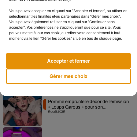
Vous pouvez accepter en cliquant sur "Accepter et fermer", ou affiner en
sélectionnant les finalités et/ou partenaires dans "Gérer mes choix".
Madonna sort enfin le remix de « Love
Vous pouvez également refuser en cliquant sur "Continuer sans
Sensation » avec Kylie Minogue
accepter". Vos préférences ne s'appliqueront que pour ce site. Vous
7 août 2026
pouvez mettre à jour vos choix, ou retirer votre consentement à tout
moment via le lien "Gérer les cookies" situé en bas de chaque page.
Accepter et fermer
Angèle et Amélie Lens dévoilent leur
collaboration tant attendue
7 août 2026
Gérer mes choix
Pomme emprunte le décor de l’émission
« Loups Garous » pour son...
6 août 2026