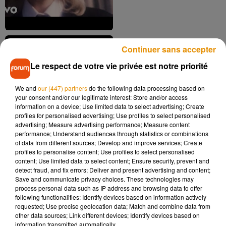
Continuer sans accepter
Le respect de votre vie privée est notre priorité
U2 - With Or Without You
We and
our (447) partners
do the following data processing based on
19 août 2019
your consent and/or our legitimate interest: Store and/or access
information on a device; Use limited data to select advertising; Create
profiles for personalised advertising; Use profiles to select personalised
advertising; Measure advertising performance; Measure content
performance; Understand audiences through statistics or combinations
of data from different sources; Develop and improve services; Create
profiles to personalise content; Use profiles to select personalised
content; Use limited data to select content; Ensure security, prevent and
detect fraud, and fix errors; Deliver and present advertising and content;
Save and communicate privacy choices. These technologies may
process personal data such as IP address and browsing data to offer
1
2
3
4
5
6
following functionalities: Identify devices based on information actively
requested; Use precise geolocation data; Match and combine data from
other data sources; Link different devices; Identify devices based on
Musique
information transmitted automatically.