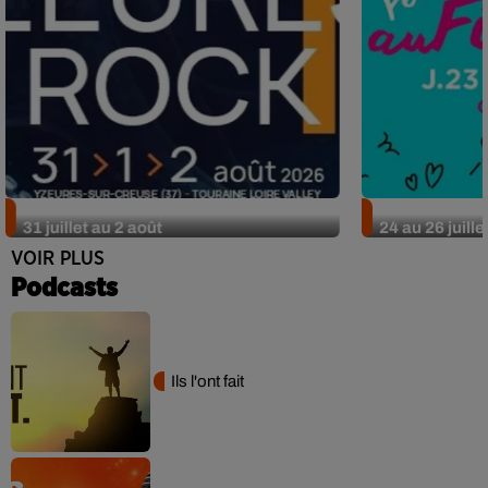
Nos idées sorties pour le week-end du
Nos idées sor
31 juillet au 2 août
24 au 26 juille
VOIR PLUS
Podcasts
Ils l'ont fait