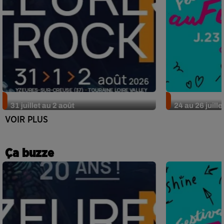
Nos idées sorties pour le week-end du
Nos idées sor
31 juillet au 2 août
24 au 26 juille
VOIR PLUS
Ça buzze