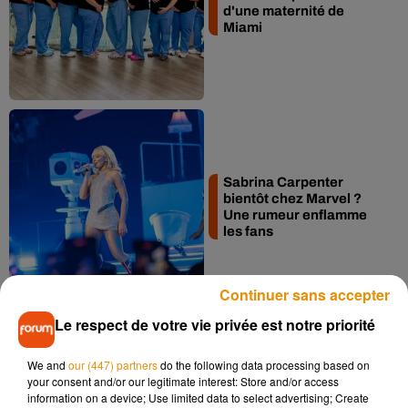
d'une maternité de
Miami
Sabrina Carpenter
bientôt chez Marvel ?
Une rumeur enflamme
les fans
Continuer sans accepter
Le respect de votre vie privée est notre priorité
We and
our (447) partners
do the following data processing based on
your consent and/or our legitimate interest: Store and/or access
Elton John annonce
information on a device; Use limited data to select advertising; Create
deux concerts