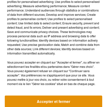
profiles for personalised advertising; Use profiles to select personalised
exceptionnels malgré sa
advertising; Measure advertising performance; Measure content
retraite
performance; Understand audiences through statistics or combinations
of data from different sources; Develop and improve services; Create
profiles to personalise content; Use profiles to select personalised
content; Use limited data to select content; Ensure security, prevent and
detect fraud, and fix errors; Deliver and present advertising and content;
Save and communicate privacy choices. These technologies may
process personal data such as IP address and browsing data to offer
following functionalities: Identify devices based on information actively
requested; Use precise geolocation data; Match and combine data from
Cette chanteuse
other data sources; Link different devices; Identify devices based on
remonte sur scène pour
information transmitted automatically.
la première fois depuis
15 ans
Vous pouvez accepter en cliquant sur "Accepter et fermer", ou affiner en
sélectionnant les finalités et/ou partenaires dans "Gérer mes choix".
Vous pouvez également refuser en cliquant sur "Continuer sans
accepter". Vos préférences ne s'appliqueront que pour ce site. Vous
pouvez mettre à jour vos choix, ou retirer votre consentement à tout
moment via le lien "Gérer les cookies" situé en bas de chaque page.
Accepter et fermer
Benjamin Biolay reprend