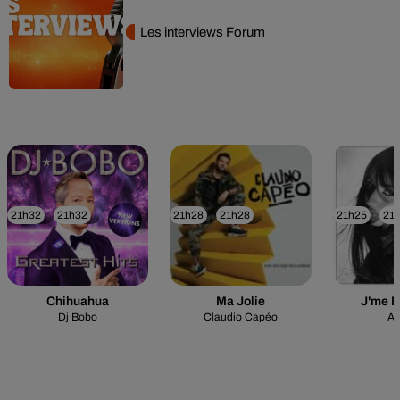
Les interviews Forum
21h32
21h32
21h28
21h28
21h25
21
Chihuahua
Ma Jolie
J'me 
Dj Bobo
Claudio Capéo
A