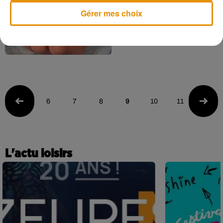
sang dans le monde
Gérer mes choix
6
7
8
9
10
11
12
L'actu loisirs