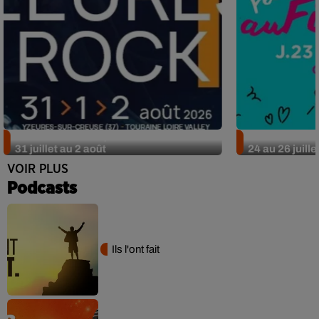
Nos idées sorties pour le week-end du
Nos idées sor
31 juillet au 2 août
24 au 26 juille
VOIR PLUS
Podcasts
Ils l'ont fait