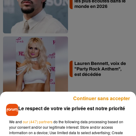
les plus écoutés dans le
monde en 2026
Lauren Bennett, voix de
"Party Rock Anthem",
est décédée
Continuer sans accepter
Le respect de votre vie privée est notre priorité
We and
our (447) partners
do the following data processing based on
your consent and/or our legitimate interest: Store and/or access
"Nikita" : quand Elton
information on a device; Use limited data to select advertising; Create