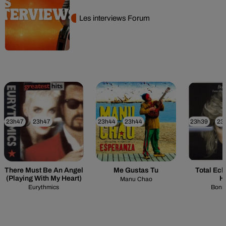
Les interviews Forum
23h47
23h47
23h44
23h44
23h39
23
There Must Be An Angel
Me Gustas Tu
Total Ecl
(playing With My Heart)
H
Manu Chao
Eurythmics
Bonni