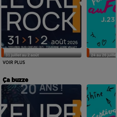
Nos idées sorties pour le week-end du
Nos idées sor
31 juillet au 2 août
24 au 26 juille
VOIR PLUS
Ça buzze