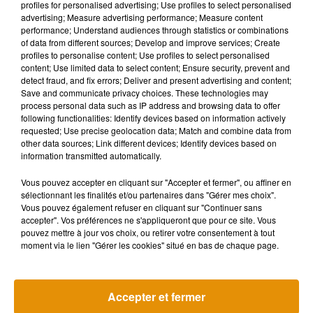
John chante l’amour
profiles for personalised advertising; Use profiles to select personalised
interdit derrière le Mur
advertising; Measure advertising performance; Measure content
performance; Understand audiences through statistics or combinations
of data from different sources; Develop and improve services; Create
profiles to personalise content; Use profiles to select personalised
content; Use limited data to select content; Ensure security, prevent and
detect fraud, and fix errors; Deliver and present advertising and content;
Save and communicate privacy choices. These technologies may
process personal data such as IP address and browsing data to offer
following functionalities: Identify devices based on information actively
requested; Use precise geolocation data; Match and combine data from
other data sources; Link different devices; Identify devices based on
Un vaccin conçu par
information transmitted automatically.
intelligence artificielle
franchit une étape...
Vous pouvez accepter en cliquant sur "Accepter et fermer", ou affiner en
sélectionnant les finalités et/ou partenaires dans "Gérer mes choix".
Vous pouvez également refuser en cliquant sur "Continuer sans
accepter". Vos préférences ne s'appliqueront que pour ce site. Vous
pouvez mettre à jour vos choix, ou retirer votre consentement à tout
moment via le lien "Gérer les cookies" situé en bas de chaque page.
Accepter et fermer
Une hausse des dons du