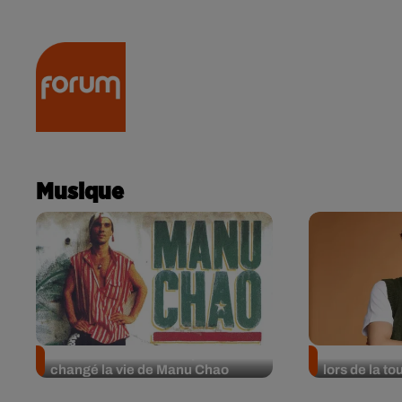
RADIO
ACTU
PODCA
Musique
Clandestino : l’album qui a
Victor dévoi
changé la vie de Manu Chao
lors de la 