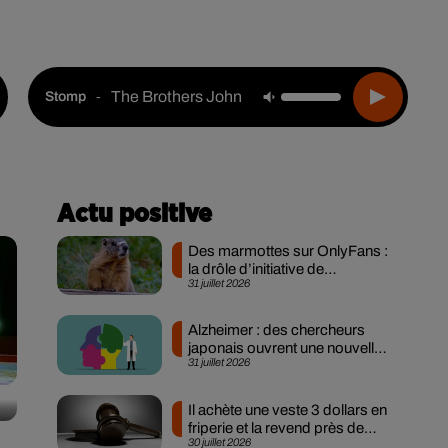
Live :
Choisir une ville
Webradios
Podcasts
The Brothers Johnson
-
Stomp
Actu positive
Des marmottes sur OnlyFans :
la drôle d’initiative de
31 juillet 2026
chercheurs...
Alzheimer : des chercheurs
japonais ouvrent une nouvelle
31 juillet 2026
piste pour...
Il achète une veste 3 dollars en
friperie et la revend près de
30 juillet 2026
90...