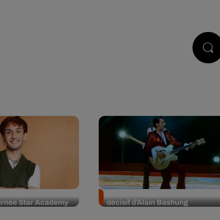
STS
JEUX
RÉGIE PUB
CONTACT
le son premier single
"Osez Joséphine" : le virage
tournée Star Academy
décisif d’Alain Bashung