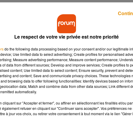
Contin
Le respect de votre vie privée est notre priorité
ers
do the following data processing based on your consent and/or our legitimate int
vre une bibliothèque
Madonna réconciliée avec sa
device; Use limited data to select advertising; Create profiles for personalised adver
ensure
fille Lourdes grâce à la musique
vertising; Measure advertising performance; Measure content performance; Unders
ns of data from different sources; Develop and improve services; Create profiles to 
alised content; Use limited data to select content; Ensure security, prevent and detect
ertising and content; Save and communicate privacy choices. These technologies
and browsing data to offer following functionalities: Identify devices based on infor
eolocation data; Match and combine data from other data sources; Link different de
nsmitted automatically.
cliquant sur "Accepter et fermer", ou affiner en sélectionnant les finalités et/ou pa
 également refuser en cliquant sur "Continuer sans accepter". Vos préférences ne 
tre à jour vos choix, ou retirer votre consentement à tout moment via le lien "Gérer 
se de Tennessee :
Olivia Rodrigo lance son festival
y Hallyday chante
100 % féminin