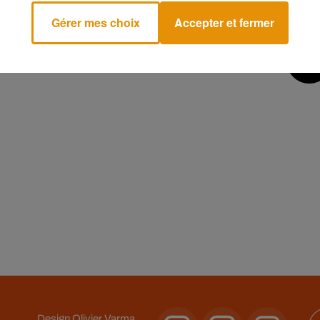
Gérer mes choix
Accepter et fermer
8
9
10
11
12
13
Design
Olivier Varma