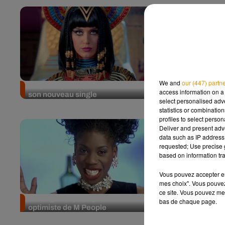
We and
our (447) partn
Katy Perry fait tout brûler avec
Dua Lipa ou
access information on a 
son nouveau single
contre la c
select personalised ad
statistics or combinatio
profiles to select person
Deliver and present adv
data such as IP address 
requested; Use precise g
based on information tra
Vous pouvez accepter en 
mes choix". Vous pouvez
ce site. Vous pouvez met
Moving On Up : l’hymne dance
Quelque cho
bas de chaque page.
optimiste de M People
quand Johnn
la liberté