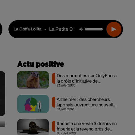
Live :
Choisir une ville
Webradios
Podcasts
La Petite Culotte
-
La Goffa Lolita
Actu positive
Des marmottes sur OnlyFans :
la drôle d’initiative de
31 juillet 2026
chercheurs...
Alzheimer : des chercheurs
japonais ouvrent une nouvelle
31 juillet 2026
piste pour...
Il achète une veste 3 dollars en
friperie et la revend près de
30 juillet 2026
90...