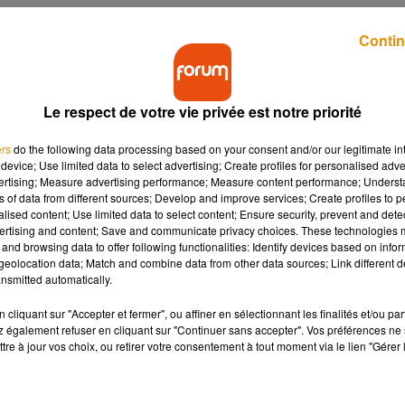
Contin
Le respect de votre vie privée est notre priorité
ers
do the following data processing based on your consent and/or our legitimate int
device; Use limited data to select advertising; Create profiles for personalised adver
s artistes les plus
Lauren Bennett, voix de "Party
vertising; Measure advertising performance; Measure content performance; Unders
s le monde en 2026
Rock Anthem", est décédée
ns of data from different sources; Develop and improve services; Create profiles to 
alised content; Use limited data to select content; Ensure security, prevent and detect
ertising and content; Save and communicate privacy choices. These technologies
and browsing data to offer following functionalities: Identify devices based on infor
eolocation data; Match and combine data from other data sources; Link different de
nsmitted automatically.
cliquant sur "Accepter et fermer", ou affiner en sélectionnant les finalités et/ou pa
 également refuser en cliquant sur "Continuer sans accepter". Vos préférences ne 
tre à jour vos choix, ou retirer votre consentement à tout moment via le lien "Gérer 
nnonce son grand
Corneille et Vitaa réunis sur la