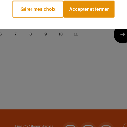
 son nouveau single
reprise d’un titre culte
Gérer mes choix
Accepter et fermer
6
7
8
9
10
11
Design
Olivier Varma