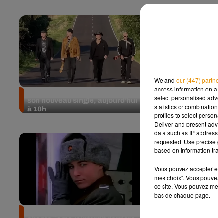
We and
our (447) partn
access information on a 
U2 dévoile Streets of Dreams,
On connaît le
select personalised ad
son nouveau single, aujourd’hui
écoutés dan
statistics or combinatio
à 18h
profiles to select person
Deliver and present adv
data such as IP address 
requested; Use precise g
based on information tra
Vous pouvez accepter en 
mes choix". Vous pouvez
ce site. Vous pouvez met
bas de chaque page.
"Nikita" : quand Elton John
Anisha Jo a