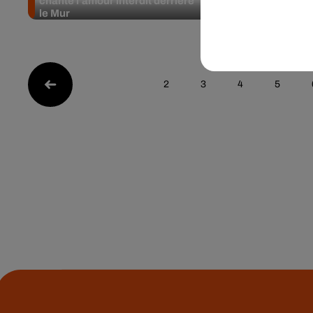
chante l’amour interdit derrière
retour avec
le Mur
2
3
4
5