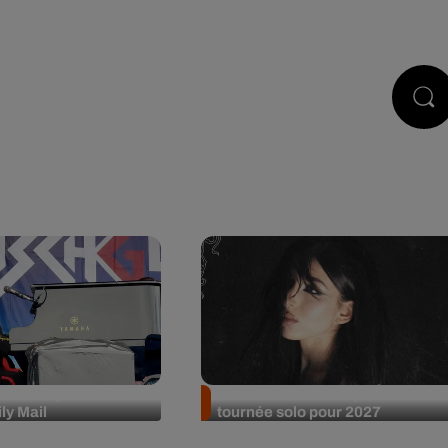
STS
JEUX
RÉGIE PUB
CONTACT
perd son procès
Ambre annonce sa première
ly Mail
tournée solo pour 2027