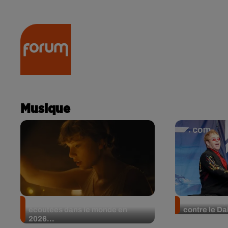
RADIO
ACTU
PODCA
Musique
Les artistes féminines les plus
Elton John 
écoutées dans le monde en
contre le Dai
2026...