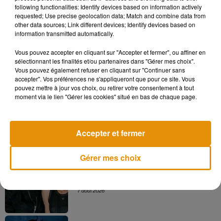
following functionalities: Identify devices based on information actively
site.
pic.twitter.com/9TekNRSTwo
requested; Use precise geolocation data; Match and combine data from
other data sources; Link different devices; Identify devices based on
— Surfys Denis (@surfys)
22 avril 2018
information transmitted automatically.
Vous pouvez accepter en cliquant sur "Accepter et fermer", ou affiner en
sélectionnant les finalités et/ou partenaires dans "Gérer mes choix".
Vous pouvez également refuser en cliquant sur "Continuer sans
Musique
accepter". Vos préférences ne s'appliqueront que pour ce site. Vous
pouvez mettre à jour vos choix, ou retirer votre consentement à tout
moment via le lien "Gérer les cookies" situé en bas de chaque page.
Madonna sort enfin le remix de « Love
Sensation » avec Kylie Minogue
7 août 2026
Accepter et fermer
Gérer mes choix
Angèle et Amélie Lens dévoilent leur
collaboration tant attendue
7 août 2026