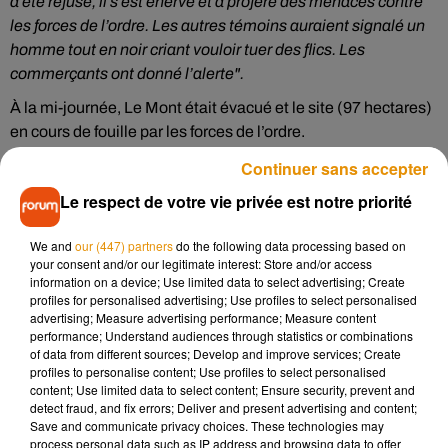
a été refusé, il s’est énervé et a proféré des menaces contre
les forces de l’ordre. Les autres témoins auraient signalé un
homme tout en noir criant vouloir tuer des flics. Les
commerçants ont donné l’alerte".
À la mi-journée, Le Mont était évacué et le site (97 hectares)
en cours de fouille par les forces de l’ordre.
Continuer sans accepter
D’après le préfet du département de la Manche, le suspect,
Le respect de votre vie privée est notre priorité
âgé d'entre 20 et 30 ans, serait en cours d’identification.
Les visiteurs du site touristique évacué ont été confinés à
We and
our (447) partners
do the following data processing based on
l’extérieur, notamment sur les parkings restés ouverts et
your consent and/or our legitimate interest: Store and/or access
information on a device; Use limited data to select advertising; Create
rendus gratuits. Des touristes qui attendent la réouverture du
profiles for personalised advertising; Use profiles to select personalised
site prévue en début d'après-midi. Le préfet de la Manche
advertising; Measure advertising performance; Measure content
ayant, aux alentours de 12h00, "la quasi-certitude que le
performance; Understand audiences through statistics or combinations
of data from different sources; Develop and improve services; Create
suspect ne se trouve plus au Mont".
profiles to personalise content; Use profiles to select personalised
content; Use limited data to select content; Ensure security, prevent and
detect fraud, and fix errors; Deliver and present advertising and content;
@afpfr
Mont Saint Michel (Normandie). Les gendarmes
Save and communicate privacy choices. These technologies may
traquent un individu. Évacuation totale et blocage total du
process personal data such as IP address and browsing data to offer