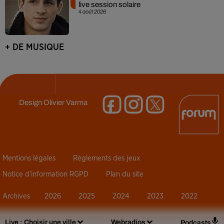
live session solaire
4 août 2026
+ DE MUSIQUE
Design
Olivier Varma
Mentions légales
Règlements des jeux
Notice d’information RGPD
Plan du site
Archives
2026
2025
2024
2023
2022
Live :
Choisir une ville
Webradios
Podcasts