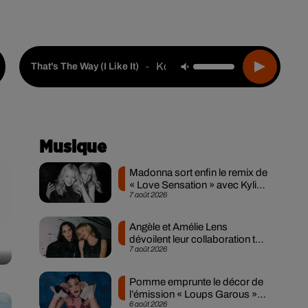
Live :
Choisir une ville
Webradios
Podcasts
Kc & The Sunshine Band
-
That's The Way (i Like It)
Musique
Madonna sort enfin le remix de
« Love Sensation » avec Kylie
7 août 2026
Minogue
Angèle et Amélie Lens
dévoilent leur collaboration tant
7 août 2026
attendue
Pomme emprunte le décor de
l’émission « Loups Garous »
6 août 2026
pour son...