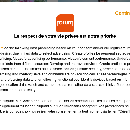
Contin
Le respect de votre vie privée est notre priorité
test d’odorat pour
The Ocean Cleanup rêve
heimer !
d’océans sans plastique
ers
do the following data processing based on your consent and/or our legitimate int
device; Use limited data to select advertising; Create profiles for personalised adver
vertising; Measure advertising performance; Measure content performance; Unders
ns of data from different sources; Develop and improve services; Create profiles to 
alised content; Use limited data to select content; Ensure security, prevent and detect
ertising and content; Save and communicate privacy choices. These technologies
and browsing data to offer following functionalities: Identify devices based on infor
eolocation data; Match and combine data from other data sources; Link different de
nsmitted automatically.
cliquant sur "Accepter et fermer", ou affiner en sélectionnant les finalités et/ou pa
us intenses pour
Le squelette de d’Artagnan
 également refuser en cliquant sur "Continuer sans accepter". Vos préférences ne 
r ?
retrouvé ?
tre à jour vos choix, ou retirer votre consentement à tout moment via le lien "Gérer 