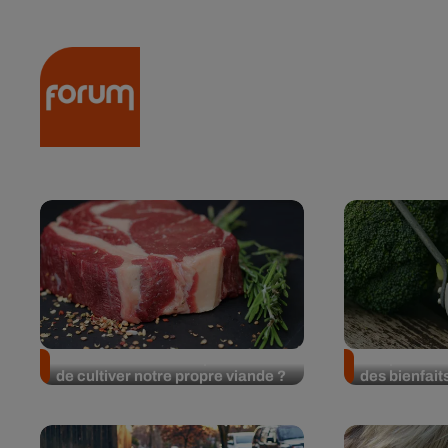
RADIO
ACTU
PODCA
Et si la science nous permettait
Couper vos 
de cultiver notre propre viande ?
des bienfaits