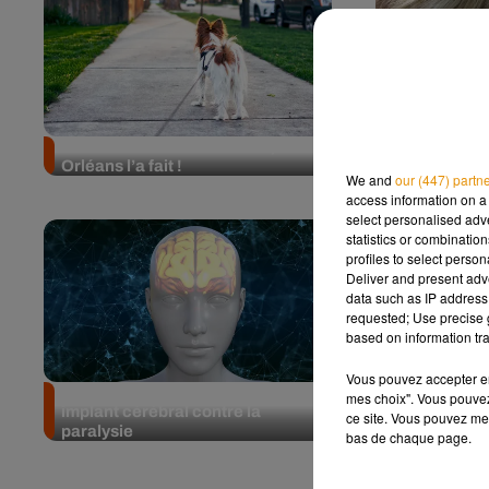
Ramener son chien à la fac,
Un nouveau 
Orléans l’a fait !
détecter Alz
We and
our (447) partn
access information on a 
select personalised ad
statistics or combinatio
profiles to select person
Deliver and present adv
data such as IP address 
requested; Use precise g
based on information tra
Vous pouvez accepter en 
La Chine va commercialiser un
Des rêves pl
mes choix". Vous pouvez
implant cérébral contre la
mieux dormi
ce site. Vous pouvez met
paralysie
bas de chaque page.