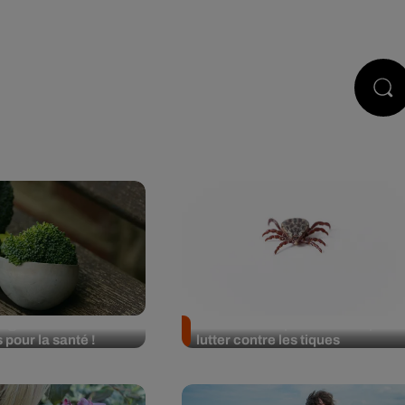
STS
JEUX
RÉGIE PUB
CONTACT
légumes verts aurait
Une avancée prometteuse pour
 pour la santé !
lutter contre les tiques