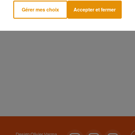
Gérer mes choix
Accepter et fermer
11
12
13
14
15
16
Design
Olivier Varma