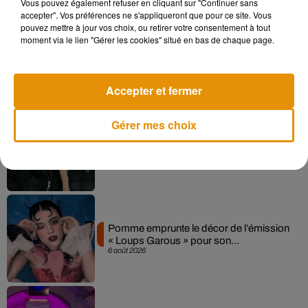
Vous pouvez également refuser en cliquant sur "Continuer sans
accepter". Vos préférences ne s'appliqueront que pour ce site. Vous
pouvez mettre à jour vos choix, ou retirer votre consentement à tout
moment via le lien "Gérer les cookies" situé en bas de chaque page.
Madonna sort enfin le remix de « Love
Sensation » avec Kylie Minogue
7 août 2026
Accepter et fermer
Gérer mes choix
Angèle et Amélie Lens dévoilent leur
collaboration tant attendue
7 août 2026
Pomme emprunte le décor de l’émission
« Loups Garous » pour son...
6 août 2026