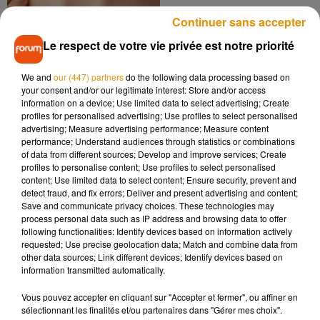
Continuer sans accepter
Le respect de votre vie privée est notre priorité
We and
our (447) partners
do the following data processing based on
your consent and/or our legitimate interest: Store and/or access
information on a device; Use limited data to select advertising; Create
Deux frères prêts à
profiles for personalised advertising; Use profiles to select personalised
relever un gros défi pour
advertising; Measure advertising performance; Measure content
la SNSM
performance; Understand audiences through statistics or combinations
of data from different sources; Develop and improve services; Create
profiles to personalise content; Use profiles to select personalised
content; Use limited data to select content; Ensure security, prevent and
detect fraud, and fix errors; Deliver and present advertising and content;
Save and communicate privacy choices. These technologies may
process personal data such as IP address and browsing data to offer
following functionalities: Identify devices based on information actively
requested; Use precise geolocation data; Match and combine data from
other data sources; Link different devices; Identify devices based on
information transmitted automatically.
9
10
11
12
13
14
15
Vous pouvez accepter en cliquant sur "Accepter et fermer", ou affiner en
sélectionnant les finalités et/ou partenaires dans "Gérer mes choix".
Musique