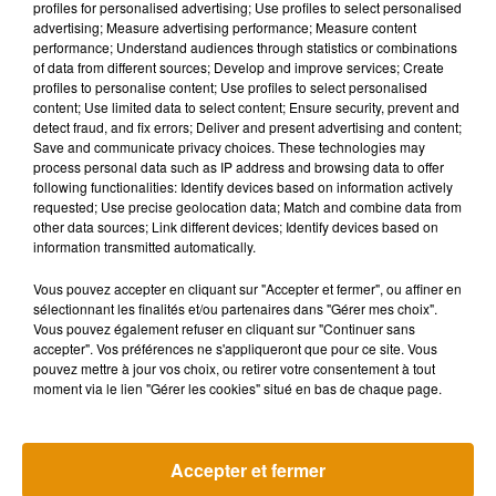
profiles for personalised advertising; Use profiles to select personalised
spécialiste du camping-
advertising; Measure advertising performance; Measure content
car à...
performance; Understand audiences through statistics or combinations
of data from different sources; Develop and improve services; Create
profiles to personalise content; Use profiles to select personalised
content; Use limited data to select content; Ensure security, prevent and
detect fraud, and fix errors; Deliver and present advertising and content;
Save and communicate privacy choices. These technologies may
process personal data such as IP address and browsing data to offer
following functionalities: Identify devices based on information actively
requested; Use precise geolocation data; Match and combine data from
other data sources; Link different devices; Identify devices based on
Road trip FORUM : V17,
information transmitted automatically.
spécialiste du camping-
car vous embarque sur...
Vous pouvez accepter en cliquant sur "Accepter et fermer", ou affiner en
sélectionnant les finalités et/ou partenaires dans "Gérer mes choix".
Vous pouvez également refuser en cliquant sur "Continuer sans
accepter". Vos préférences ne s'appliqueront que pour ce site. Vous
pouvez mettre à jour vos choix, ou retirer votre consentement à tout
moment via le lien "Gérer les cookies" situé en bas de chaque page.
Accepter et fermer
Road trip FORUM :