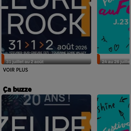
Nos idées sorties pour le week-end du
Nos idées sor
31 juillet au 2 août
24 au 26 juille
VOIR PLUS
Ça buzze