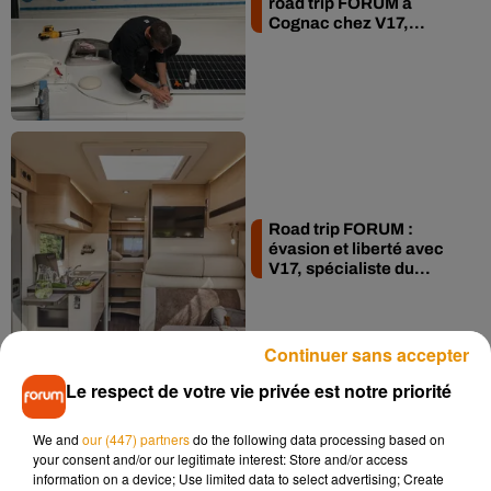
road trip FORUM à
Cognac chez V17,...
Road trip FORUM :
évasion et liberté avec
V17, spécialiste du...
Continuer sans accepter
Le respect de votre vie privée est notre priorité
We and
our (447) partners
do the following data processing based on
your consent and/or our legitimate interest: Store and/or access
Le Road trip FORUM
information on a device; Use limited data to select advertising; Create
continue avec V17,