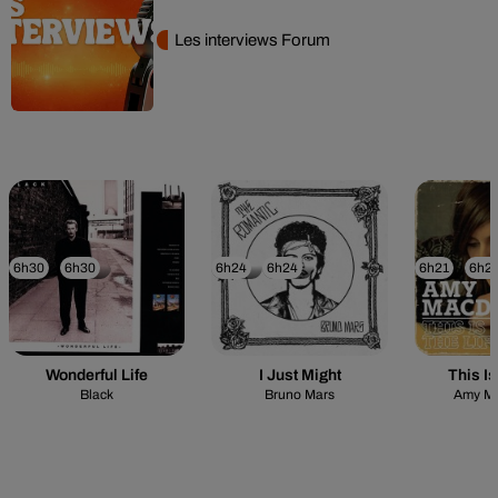
Les interviews Forum
6h30
6h30
6h24
6h24
6h21
6h2
Wonderful Life
I Just Might
This Is
Black
Bruno Mars
Amy M