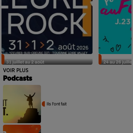
Nos idées sorties pour le week-end du
Nos idées sor
31 juillet au 2 août
24 au 26 juille
VOIR PLUS
Podcasts
Ils l'ont fait