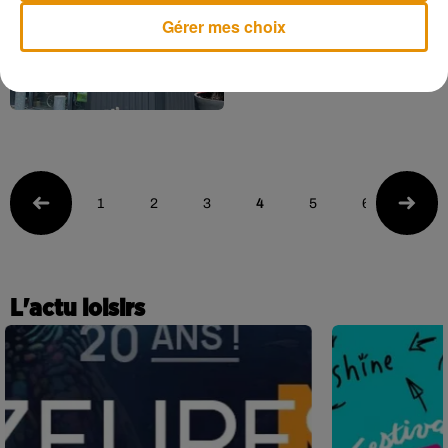
partez à l’aventure avec
V17, spécialiste du...
Gérer mes choix
1
2
3
4
5
6
L'actu loisirs