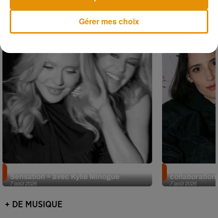
Musique
Gérer mes choix
Madonna sort enfin le remix de « Love
Angèle et Amé
Sensation » avec Kylie Minogue
collaboration
7 août 2026
7 août 2026
+ DE MUSIQUE