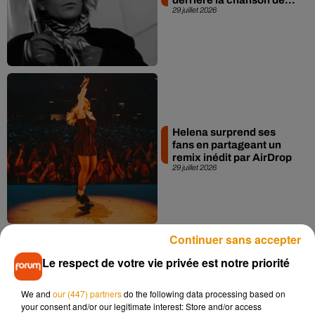
29 juillet 2026
Helena surprend ses
fans en partageant un
remix inédit par AirDrop
29 juillet 2026
Continuer sans accepter
Le respect de votre vie privée est notre priorité
Mylène Farmer : la date
We and
our (447) partners
do the following data processing based on
de sortie de son film
your consent and/or our legitimate interest: Store and/or access
dévoilée