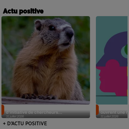
Actu positive
Des marmottes sur OnlyFans : la drôle
Alzheimer : d
d’initiative de chercheurs...
ouvrent une no
31 juillet 2026
31 juillet 2026
+ D’ACTU POSITIVE