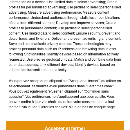
information on a device; Use limited data to select advertising; Create
29 juillet 2026
profiles for personalised advertising; Use profiles to select personalised
advertising; Measure advertising performance; Measure content
performance; Understand audiences through statistics or combinations
of data from different sources; Develop and improve services; Create
profiles to personalise content; Use profiles to select personalised
content; Use limited data to select content; Ensure security, prevent and
detect fraud, and fix errors; Deliver and present advertising and content;
Save and communicate privacy choices. These technologies may
process personal data such as IP address and browsing data to offer
following functionalities: Identify devices based on information actively
Le démarchage
requested; Use precise geolocation data; Match and combine data from
téléphonique bientôt fini
other data sources; Link different devices; Identify devices based on
!
information transmitted automatically.
29 juillet 2026
Vous pouvez accepter en cliquant sur "Accepter et fermer", ou affiner en
sélectionnant les finalités et/ou partenaires dans "Gérer mes choix".
Vous pouvez également refuser en cliquant sur "Continuer sans
accepter". Vos préférences ne s'appliqueront que pour ce site. Vous
pouvez mettre à jour vos choix, ou retirer votre consentement à tout
moment via le lien "Gérer les cookies" situé en bas de chaque page.
1
2
3
4
5
6
Accepter et fermer