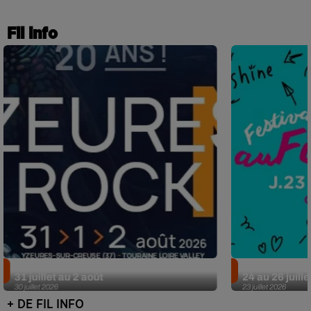
Fil info
Nos idées sorties pour le week-end du
Nos idées sor
31 juillet au 2 août
24 au 26 juille
30 juillet 2026
23 juillet 2026
+ DE FIL INFO