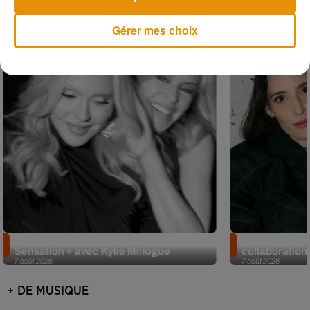
Musique
Gérer mes choix
Madonna sort enfin le remix de « Love
Angèle et Amé
Sensation » avec Kylie Minogue
collaboration
7 août 2026
7 août 2026
+ DE MUSIQUE