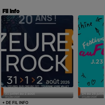
Fil info
Nos idées sorties pour le week-end du
Nos idées sor
31 juillet au 2 août
24 au 26 juille
30 juillet 2026
23 juillet 2026
+ DE FIL INFO