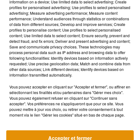
information on a device; Use limited data to select advertising; Create
la...
profiles for personalised advertising; Use profiles to select personalised
22 juillet 2026
advertising; Measure advertising performance; Measure content
performance; Understand audiences through statistics or combinations
of data from different sources; Develop and improve services; Create
profiles to personalise content; Use profiles to select personalised
content; Use limited data to select content; Ensure security, prevent and
detect fraud, and fix errors; Deliver and present advertising and content;
Save and communicate privacy choices. These technologies may
process personal data such as IP address and browsing data to offer
following functionalities: Identify devices based on information actively
Sans oreille depuis sa
requested; Use precise geolocation data; Match and combine data from
naissance, Ava s’envole
other data sources; Link different devices; Identify devices based on
aux États-Unis pour...
information transmitted automatically.
22 juillet 2026
Vous pouvez accepter en cliquant sur "Accepter et fermer", ou affiner en
sélectionnant les finalités et/ou partenaires dans "Gérer mes choix".
Vous pouvez également refuser en cliquant sur "Continuer sans
accepter". Vos préférences ne s'appliqueront que pour ce site. Vous
pouvez mettre à jour vos choix, ou retirer votre consentement à tout
moment via le lien "Gérer les cookies" situé en bas de chaque page.
3
4
5
6
7
8
9
Accepter et fermer