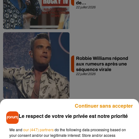
de...
22 juillet 2026
Robbie Williams répond
aux rumeurs après une
séquence virale
22 juillet 2026
Continuer sans accepter
Le respect de votre vie privée est notre priorité
Insolite. Deux
We and
our (447) partners
do the following data processing based on
Américains découvrent
your consent and/or our legitimate interest: Store and/or access
qu’ils ont été échangés à