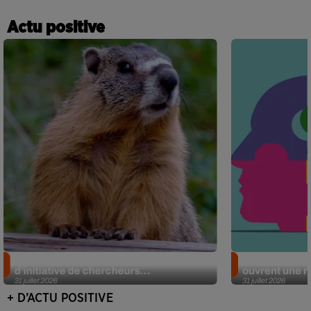
Actu positive
Des marmottes sur OnlyFans : la drôle
Alzheimer : d
d’initiative de chercheurs...
ouvrent une no
31 juillet 2026
31 juillet 2026
+ D’ACTU POSITIVE