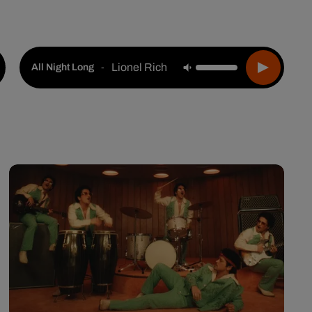
Live :
Choisir une ville
Webradios
Podcasts
Lionel Richie
-
All Night Long