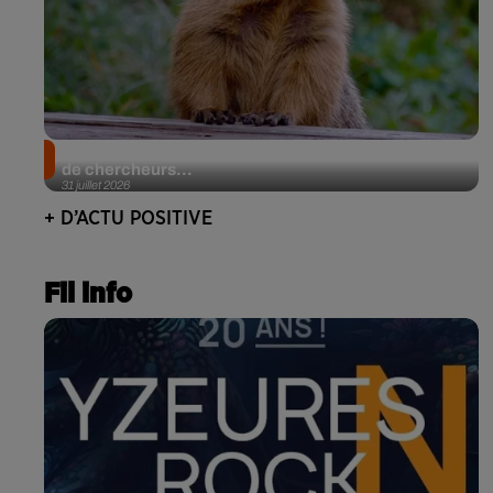
Des marmottes sur OnlyFans : la drôle d’initiative
de chercheurs...
31 juillet 2026
+ D’ACTU POSITIVE
Fil info