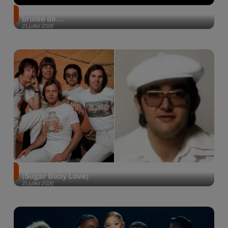
Un luthier fabrique une guitare avec une poutre
brulée de...
21 juillet 2026
Décès de Tony Thorpe, le guitariste des Rubettes
(Sugar Baby Love)
21 juillet 2026