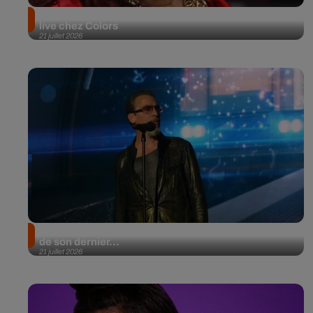
Chaka Kahn ressuscite un de ses classiques en
live chez Colors
21 juillet 2026
Florent Pagny émeut Marc Lavoine aux larmes lors
de son dernier...
21 juillet 2026