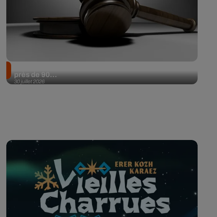
Il achète une veste 3 dollars en friperie et la revend
près de 90...
30 juillet 2026