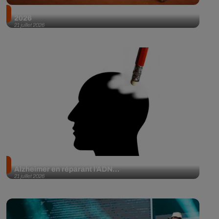
On connaît les titres les plus diffusés à la radio en
2026
21 juillet 2026
Un nouveau médicament pourrait freiner
Alzheimer en réparant l’ADN...
21 juillet 2026