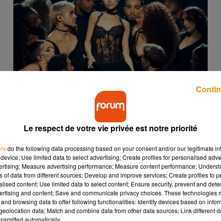
Contin
Ariana Grande renonce à jouer dans une célèbre
série au dernier moment
20 juillet 2026
Le respect de votre vie privée est notre priorité
ers
do the following data processing based on your consent and/or our legitimate int
2
3
4
5
6
7
8
9
device; Use limited data to select advertising; Create profiles for personalised adver
vertising; Measure advertising performance; Measure content performance; Unders
ns of data from different sources; Develop and improve services; Create profiles to 
alised content; Use limited data to select content; Ensure security, prevent and detect
ertising and content; Save and communicate privacy choices. These technologies
and browsing data to offer following functionalities: Identify devices based on infor
eolocation data; Match and combine data from other data sources; Link different de
nsmitted automatically.