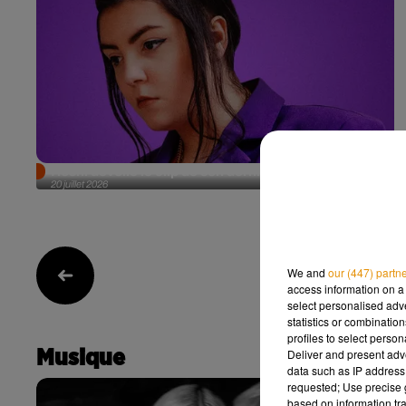
Hoshi dévoile le clip de son dernier single
20 juillet 2026
We and
our (447) partn
1
access information on a 
select personalised ad
statistics or combinatio
profiles to select person
Deliver and present adv
Musique
data such as IP address 
requested; Use precise g
based on information tra