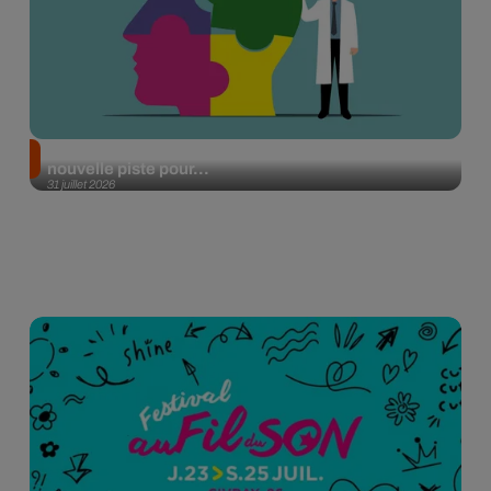
Alzheimer : des chercheurs japonais ouvrent une
nouvelle piste pour...
31 juillet 2026