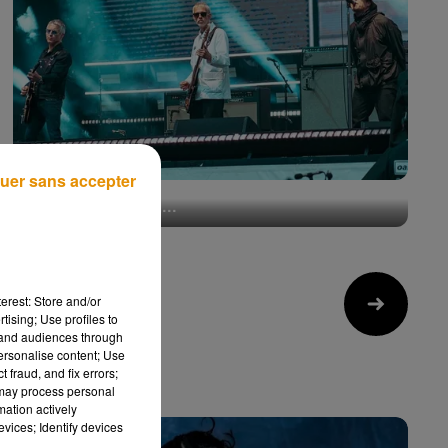
uer sans accepter
31 ans après sa sortie, ce tube d'Oasis devient
numéro 1 grâce au...
20 juillet 2026
erest: Store and/or
10
tising; Use profiles to
tand audiences through
personalise content; Use
 fraud, and fix errors;
 may process personal
mation actively
vices; Identify devices