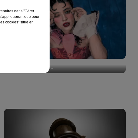
rtenaires dans "Gérer
s'appliqueront que pour
les cookies" situé en
Pomme emprunte le décor de l’émission « Loups
Garous » pour son...
6 août 2026