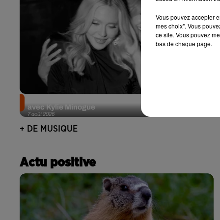
Vous pouvez accepter en 
mes choix". Vous pouvez
ce site. Vous pouvez met
bas de chaque page.
Madonna sort enfin le remix de « Love Sensation »
avec Kylie Minogue
7 août 2026
+ DE MUSIQUE
Actu positive