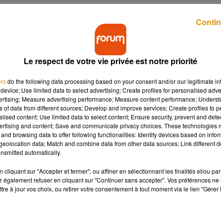
Contin
Le respect de votre vie privée est notre priorité
ers
do the following data processing based on your consent and/or our legitimate int
oire : quelques idées
Le secteur du BTP, un secteur
device; Use limited data to select advertising; Create profiles for personalised adver
our cet été
qui recrute
vertising; Measure advertising performance; Measure content performance; Unders
ns of data from different sources; Develop and improve services; Create profiles to 
alised content; Use limited data to select content; Ensure security, prevent and detect
ertising and content; Save and communicate privacy choices. These technologies
and browsing data to offer following functionalities: Identify devices based on infor
eolocation data; Match and combine data from other data sources; Link different de
nsmitted automatically.
cliquant sur "Accepter et fermer", ou affiner en sélectionnant les finalités et/ou pa
 également refuser en cliquant sur "Continuer sans accepter". Vos préférences ne 
tre à jour vos choix, ou retirer votre consentement à tout moment via le lien "Gérer 
ORUM : évasion et
Le Road trip FORUM continue
 V17, spécialiste
avec V17, spécialiste du
camping-car à...