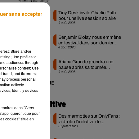
Tiny Desk invite Charlie Puth
uer sans accepter
pour une live session solaire
4 août 2026
Benjamin Biolay nous emmène
en festival dans son dernier
4 août 2026
clip
erest: Store and/or
tising; Use profiles to
Ariana Grande prendra une
tand audiences through
pause après sa tournée
personalise content; Use
4 août 2026
mondiale
 fraud, and fix errors;
 may process personal
+ DE MUSIQUE
mation actively
vices; Identify devices
Actu positive
rtenaires dans "Gérer
s'appliqueront que pour
Des marmottes sur OnlyFans :
les cookies" situé en
la drôle d’initiative de
31 juillet 2026
chercheurs...