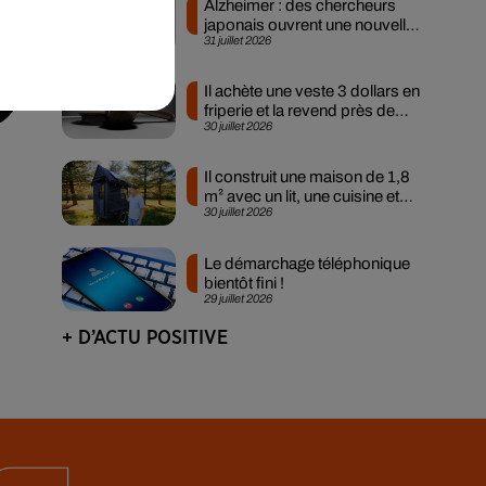
Alzheimer : des chercheurs
japonais ouvrent une nouvelle
31 juillet 2026
piste pour...
Il achète une veste 3 dollars en
friperie et la revend près de
30 juillet 2026
90...
Il construit une maison de 1,8
m² avec un lit, une cuisine et
30 juillet 2026
des...
Le démarchage téléphonique
bientôt fini !
29 juillet 2026
+ D’ACTU POSITIVE