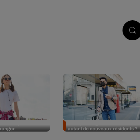
STS
JEUX
RÉGIE PUB
CONTACT
sons de partir
Pourquoi Angers attire-t-elle
tranger
autant de nouveaux résidents ?