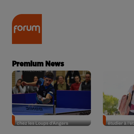
RADIO
ACTU
PODCA
Premium News
Le meilleur du tennis de table est
4 bonnes rai
chez les Loups d’Angers
étudier à l’é