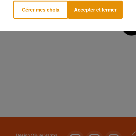
Gérer mes choix
Accepter et fermer
4
5
6
7
Design
Olivier Varma