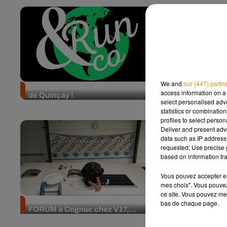
We and
our (447) partn
Venez participer à la Run & Co
Pays de la L
access information on a 
de Quinçay !
de sorties p
select personalised ad
statistics or combinatio
profiles to select person
Deliver and present adv
data such as IP address 
requested; Use precise g
based on information tra
Vous pouvez accepter en 
mes choix". Vous pouvez
ce site. Vous pouvez met
Dernière étape de notre road trip
Road trip F
bas de chaque page.
FORUM à Cognac chez V17,...
liberté avec
du...