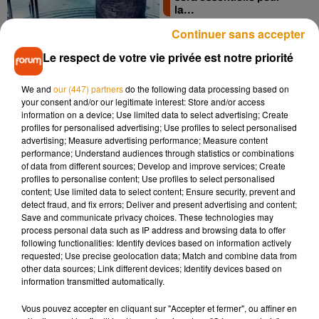
la...
Continuer sans accepter
Le respect de votre vie privée est notre priorité
We and
our (447) partners
do the following data processing based on
your consent and/or our legitimate interest: Store and/or access
information on a device; Use limited data to select advertising; Create
profiles for personalised advertising; Use profiles to select personalised
Garages Précisium : «
advertising; Measure advertising performance; Measure content
faire savoir par la radio
performance; Understand audiences through statistics or combinations
que nous étions...
of data from different sources; Develop and improve services; Create
profiles to personalise content; Use profiles to select personalised
content; Use limited data to select content; Ensure security, prevent and
detect fraud, and fix errors; Deliver and present advertising and content;
Save and communicate privacy choices. These technologies may
process personal data such as IP address and browsing data to offer
following functionalities: Identify devices based on information actively
requested; Use precise geolocation data; Match and combine data from
other data sources; Link different devices; Identify devices based on
information transmitted automatically.
3
4
5
6
7
Vous pouvez accepter en cliquant sur "Accepter et fermer", ou affiner en