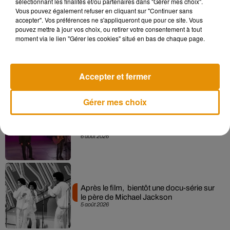
sélectionnant les finalités et/ou partenaires dans "Gérer mes choix".
Vous pouvez également refuser en cliquant sur "Continuer sans
Musique
accepter". Vos préférences ne s'appliqueront que pour ce site. Vous
pouvez mettre à jour vos choix, ou retirer votre consentement à tout
moment via le lien "Gérer les cookies" situé en bas de chaque page.
Pomme emprunte le décor de l’émission
« Loups Garous » pour son...
6 août 2026
Accepter et fermer
Gérer mes choix
La version réécrite de « Beautiful Day »
interprétée lors des...
6 août 2026
Après le film, bientôt une docu-série sur
le père de Michael Jackson
5 août 2026